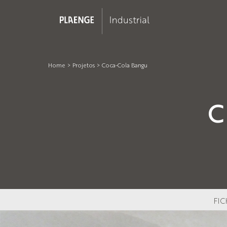
Home
>
Projetos
>
Coca-Cola Bangu
C
FIC