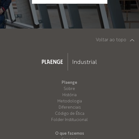
Voltar ao topo
Plaenge
Sobre
História
Metodologia
Diferenciais
Código de Ética
Folder Institucional
O que fazemos