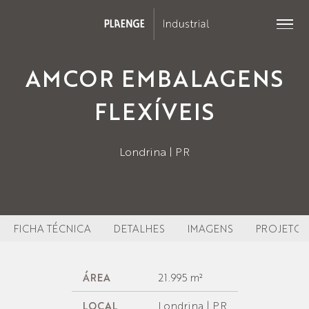
AMCOR EMBALAGENS
FLEXÍVEIS
Londrina | PR
FICHA TÉCNICA
DETALHES
IMAGENS
PROJETOS
21.995 m²
ÁREA
Londrina | PR
LOCAL