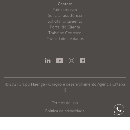
Contato
Fale conosco
Solicitar assistência
Solicitar orçamento
Portal do Cliente
Trabalhe Conosco
Privacidade de dados
© 2021 Grupo Plaenge - Criação e desenvolvimento
Agência Chleba
:)
Termos de uso
Política de privacidade